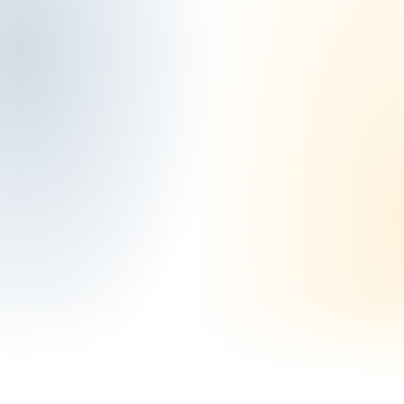
Contacto
Contacta con nosotros y recibirás un
asesoramiento cercano, claro y sin
compromiso
. Estaremos encantados de
escucharte y acompañarte en todo el
proceso.
Pg. de les Lletres, 14
08221 Terrassa - Barcelona
De Lunes a Jueves de 09.00 h. a 13.00
h. y de 16.00 h. a 18.00 h. Viernes de
09.00 h. a 14.00 h.
corral@corralcorredores.com