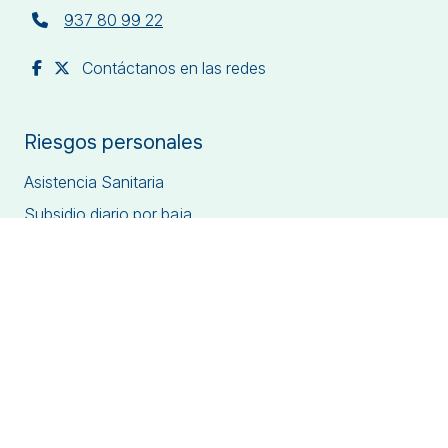
937 80 99 22
Contáctanos en las redes
Riesgos personales
Asistencia Sanitaria
Subsidio diario por baja
Accidentes
Retirada permiso conducir
Seguro de vida
Soluciones para la jubilación
Hospitalización